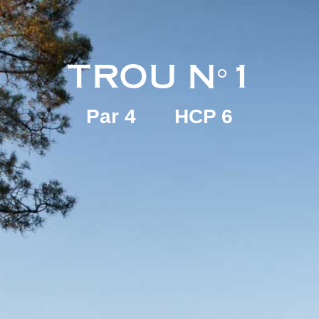
TROU N°1
Par 4
HCP 6