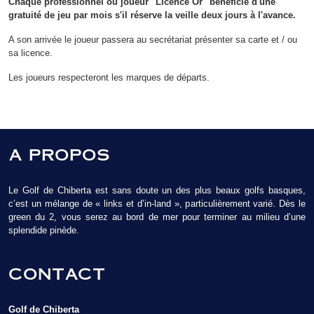
Chaque professionnel ou joueur "Licence Or" bénéficie d'une
gratuité de jeu par mois s'il réserve la veille deux jours à l'avance.
A son arrivée le joueur passera au secrétariat présenter sa carte et / ou
sa licence.
Les joueurs respecteront les marques de départs.
A PROPOS
Le Golf de Chiberta est sans doute un des plus beaux golfs basques,
c’est un mélange de « links et d’in-land », particulièrement varié. Dès le
green du 2, vous serez au bord de mer pour terminer au milieu d’une
splendide pinède.
CONTACT
Golf de Chiberta