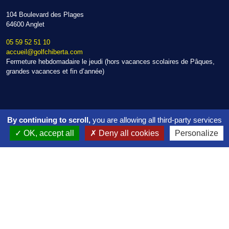
104 Boulevard des Plages
64600 Anglet
05 59 52 51 10
accueil@golfchiberta.com
Fermeture hebdomadaire le jeudi (hors vacances scolaires de Pâques,
grandes vacances et fin d’année)
Golf de l’Impératrice
By continuing to scroll,
you are allowing all third-party services
32 Allée de l'Impératrice
OK, accept all
Deny all cookies
Personalize
64600 Anglet
05 59 52 61 00
accueil@golfchiberta.com
Fermeture hebdomadaire le mercredi (hors vacances scolaires de
Pâques, grandes vacances et fin d'année)
LIENS UTILES