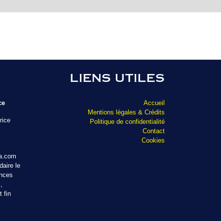
LIENS UTILES
ce
Accueil
Mentions légales & Crédits
rice
Politique de confidentialité
Contact
Cookies
ta.com
aire le
ances
,
 fin