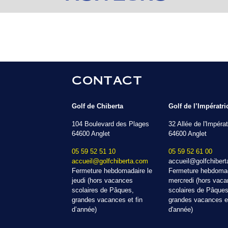
CONTACT
Golf de Chiberta
Golf de l’Impératri
104 Boulevard des Plages
32 Allée de l'Impérat
64600 Anglet
64600 Anglet
05 59 52 51 10
05 59 52 61 00
accueil@golfchiberta.com
accueil@golfchiber
Fermeture hebdomadaire le
Fermeture hebdomad
jeudi (hors vacances
mercredi (hors vac
scolaires de Pâques,
scolaires de Pâques
grandes vacances et fin
grandes vacances et
d’année)
d'année)