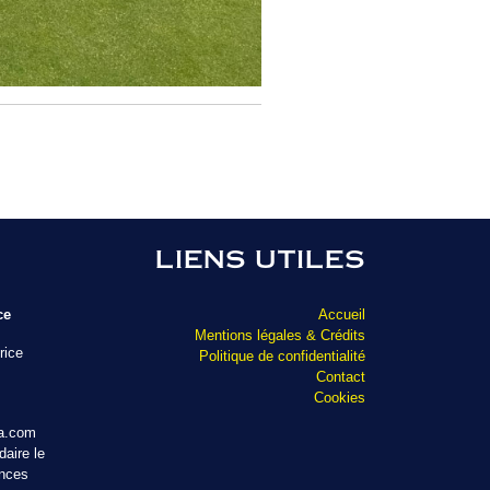
LIENS UTILES
ce
Accueil
Mentions légales & Crédits
rice
Politique de confidentialité
Contact
Cookies
ta.com
aire le
ances