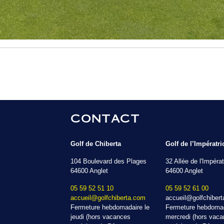
CONTACT
Golf de Chiberta
Golf de l’Impératri
104 Boulevard des Plages
32 Allée de l'Impérat
64600 Anglet
64600 Anglet
05 59 52 51 10
05 59 52 61 00
accueil@golfchiberta.com
accueil@golfchiber
Fermeture hebdomadaire le
Fermeture hebdomad
jeudi (hors vacances
mercredi (hors vac