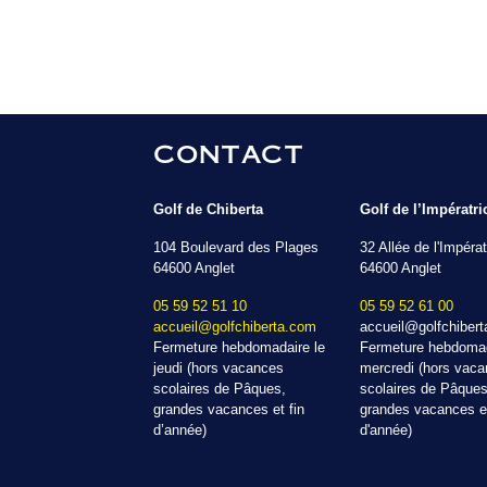
CONTACT
Golf de Chiberta
Golf de l’Impératri
104 Boulevard des Plages
32 Allée de l'Impérat
64600 Anglet
64600 Anglet
05 59 52 51 10
05 59 52 61 00
accueil@golfchiberta.com
accueil@golfchiber
Fermeture hebdomadaire le
Fermeture hebdomad
jeudi (hors vacances
mercredi (hors vac
scolaires de Pâques,
scolaires de Pâques
grandes vacances et fin
grandes vacances et
d’année)
d'année)