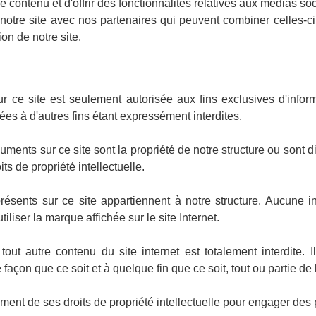
 contenu et d'offrir des fonctionnalités relatives aux médias soc
e notre site avec nos partenaires qui peuvent combiner celles-c
ion de notre site.
 ce site est seulement autorisée aux fins exclusives d'infor
sées à d'autres fins étant expressément interdites.
ents sur ce site sont la propriété de notre structure ou sont dif
ts de propriété intellectuelle.
ents sur ce site appartiennent à notre structure. Aucune inte
tiliser la marque affichée sur le site Internet.
out autre contenu du site internet est totalement interdite. I
 façon que ce soit et à quelque fin que ce soit, tout ou partie de 
ement de ses droits de propriété intellectuelle pour engager des 