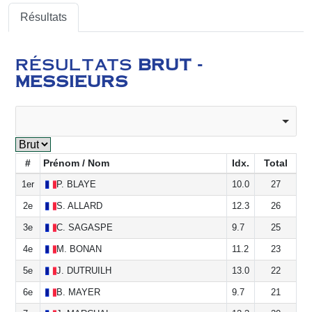
Résultats
RÉSULTATS
BRUT -
MESSIEURS
#
Prénom / Nom
Idx.
Total
1er
P.
BLAYE
10.0
27
2e
S.
ALLARD
12.3
26
3e
C.
SAGASPE
9.7
25
4e
M.
BONAN
11.2
23
5e
J.
DUTRUILH
13.0
22
6e
B.
MAYER
9.7
21