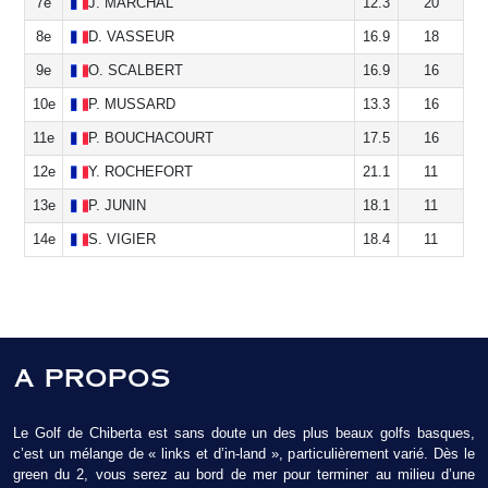
7e
J.
MARCHAL
12.3
20
8e
D.
VASSEUR
16.9
18
9e
O.
SCALBERT
16.9
16
10e
P.
MUSSARD
13.3
16
11e
P.
BOUCHACOURT
17.5
16
12e
Y.
ROCHEFORT
21.1
11
13e
P.
JUNIN
18.1
11
14e
S.
VIGIER
18.4
11
A PROPOS
Le Golf de Chiberta est sans doute un des plus beaux golfs basques,
c’est un mélange de « links et d’in-land », particulièrement varié. Dès le
green du 2, vous serez au bord de mer pour terminer au milieu d’une