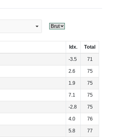
Idx.
Total
-3.5
71
2.6
75
1.9
75
7.1
75
-2.8
75
4.0
76
5.8
77