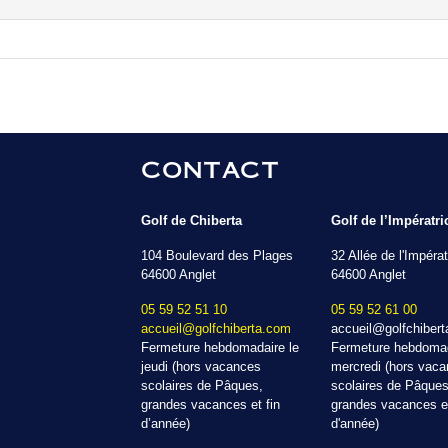
CONTACT
Golf de Chiberta
Golf de l’Impératri
104 Boulevard des Plages
32 Allée de l'Impérat
64600 Anglet
64600 Anglet
05 59 52 51 10
05 59 52 61 00
accueil@golfchiberta.com
accueil@golfchiber
Fermeture hebdomadaire le
Fermeture hebdomad
jeudi (hors vacances
mercredi (hors vac
scolaires de Pâques,
scolaires de Pâques
grandes vacances et fin
grandes vacances et
d’année)
d'année)