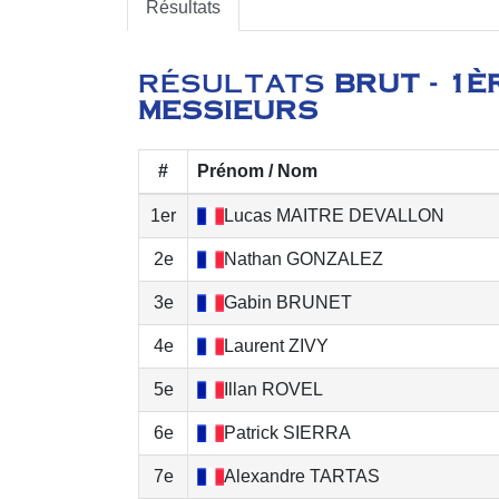
Résultats
RÉSULTATS
BRUT - 1È
MESSIEURS
#
Prénom / Nom
1er
Lucas
MAITRE DEVALLON
2e
Nathan
GONZALEZ
3e
Gabin
BRUNET
4e
Laurent
ZIVY
5e
Illan
ROVEL
6e
Patrick
SIERRA
7e
Alexandre
TARTAS