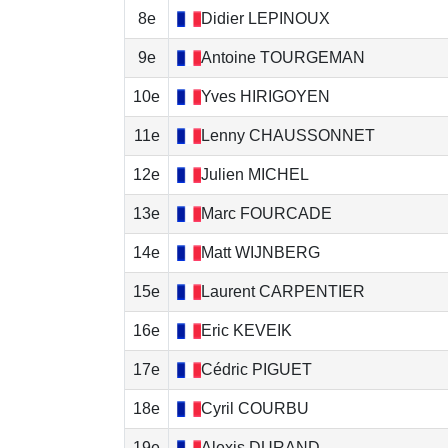
8e
Didier
LEPINOUX
9e
Antoine
TOURGEMAN
10e
Yves
HIRIGOYEN
11e
Lenny
CHAUSSONNET
12e
Julien
MICHEL
13e
Marc
FOURCADE
14e
Matt
WIJNBERG
15e
Laurent
CARPENTIER
16e
Eric
KEVEIK
17e
Cédric
PIGUET
18e
Cyril
COURBU
19e
Alexis
DURAND