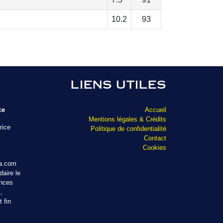
10.2
93
LIENS UTILES
ce
Accueil
Mentions légales & Crédits
rice
Politique de confidentialité
Contact
Cookies
ta.com
aire le
ances
,
 fin