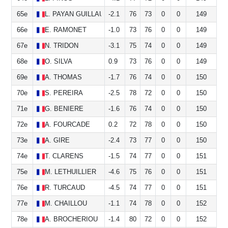
65e
L.
PAYAN GUILLAUME
-2.1
76
73
0
0
149
66e
E.
RAMONET
-1.0
73
76
0
0
149
67e
N.
TRIDON
-3.1
75
74
0
0
149
68e
O.
SILVA
0.9
73
76
0
0
149
69e
A.
THOMAS
-1.7
76
74
0
0
150
70e
S.
PEREIRA
-2.5
78
72
0
0
150
71e
G.
BENIERE
-1.6
76
74
0
0
150
72e
A.
FOURCADE
0.2
72
78
0
0
150
73e
A.
GIRE
-2.4
73
77
0
0
150
74e
T.
CLARENS
-1.5
74
77
0
0
151
75e
M.
LETHUILLIER
-4.6
75
76
0
0
151
76e
R.
TURCAUD
-4.5
74
77
0
0
151
77e
M.
CHAILLOU
-1.1
74
78
0
0
152
78e
A.
BROCHERIOU
-1.4
80
72
0
0
152