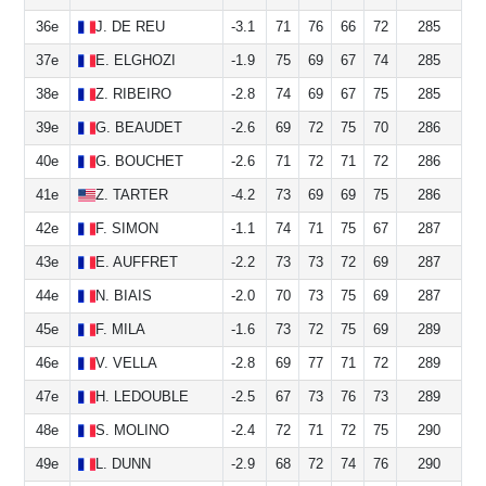
36e
J.
DE REU
-3.1
71
76
66
72
285
37e
E.
ELGHOZI
-1.9
75
69
67
74
285
38e
Z.
RIBEIRO
-2.8
74
69
67
75
285
39e
G.
BEAUDET
-2.6
69
72
75
70
286
40e
G.
BOUCHET
-2.6
71
72
71
72
286
41e
Z.
TARTER
-4.2
73
69
69
75
286
42e
F.
SIMON
-1.1
74
71
75
67
287
43e
E.
AUFFRET
-2.2
73
73
72
69
287
44e
N.
BIAIS
-2.0
70
73
75
69
287
45e
F.
MILA
-1.6
73
72
75
69
289
46e
V.
VELLA
-2.8
69
77
71
72
289
47e
H.
LEDOUBLE
-2.5
67
73
76
73
289
48e
S.
MOLINO
-2.4
72
71
72
75
290
49e
L.
DUNN
-2.9
68
72
74
76
290