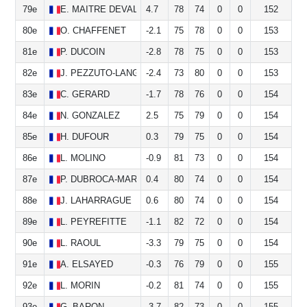
79e
E.
MAITRE DEVALLON
4.7
78
74
0
0
152
80e
O.
CHAFFENET
-2.1
75
78
0
0
153
81e
P.
DUCOIN
-2.8
78
75
0
0
153
82e
J.
PEZZUTO-LANGE
-2.4
73
80
0
0
153
83e
C.
GERARD
-1.7
78
76
0
0
154
84e
N.
GONZALEZ
2.5
75
79
0
0
154
85e
H.
DUFOUR
0.3
79
75
0
0
154
86e
L.
MOLINO
-0.9
81
73
0
0
154
87e
P.
DUBROCA-MARSAN
0.4
80
74
0
0
154
88e
J.
LAHARRAGUE
0.6
80
74
0
0
154
89e
L.
PEYREFITTE
-1.1
82
72
0
0
154
90e
L.
RAOUL
-3.3
79
75
0
0
154
91e
A.
ELSAYED
-0.3
76
79
0
0
155
92e
L.
MORIN
-0.2
81
74
0
0
155
93e
G.
BARON
-3.7
82
73
0
0
155