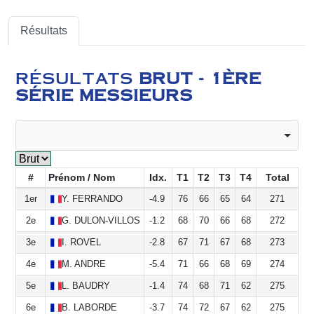
Résultats
RÉSULTATS
BRUT - 1ÈRE
SÉRIE MESSIEURS
#
Prénom / Nom
Idx.
T1
T2
T3
T4
Total
1er
Y.
FERRANDO
-4.9
76
66
65
64
271
2e
G.
DULON-VILLOSLADA
-1.2
68
70
66
68
272
3e
I.
ROVEL
-2.8
67
71
67
68
273
4e
M.
ANDRE
-5.4
71
66
68
69
274
5e
L.
BAUDRY
-1.4
74
68
71
62
275
6e
B.
LABORDE
-3.7
74
72
67
62
275