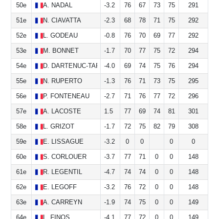
50e
A.
NADAL
-3.2
76
67
73
75
291
51e
N.
CIAVATTA
-2.3
68
78
71
75
292
52e
L.
GODEAU
-0.8
76
70
69
77
292
53e
M.
BONNET
-1.7
70
77
75
72
294
54e
D.
DARTENUC-TAPIA
-4.0
69
74
75
76
294
55e
N.
RUPERTO
-1.3
76
71
73
75
295
56e
P.
FONTENEAU
-2.7
71
76
77
72
296
57e
A.
LACOSTE
1.5
77
69
74
81
301
58e
L.
GRIZOT
-1.7
72
75
82
79
308
59e
E.
LISSAGUE
-3.2
0
0
0
0
60e
S.
CORLOUER
-3.7
77
71
0
0
148
61e
R.
LEGENTIL
-4.7
74
74
0
0
148
62e
E.
LEGOFF
-3.2
76
72
0
0
148
63e
A.
CARREYN
-1.9
74
75
0
0
149
64e
L.
FINOS
-4.1
77
72
0
0
149