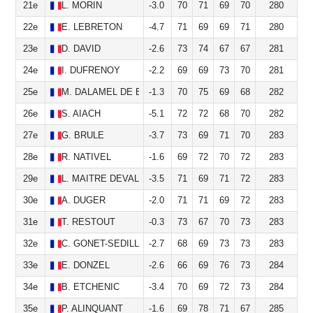
21e
L.
MORIN
-3.0
70
71
69
70
280
22e
E.
LEBRETON
-4.7
71
69
69
71
280
23e
D.
DAVID
-2.6
73
74
67
67
281
24e
I.
DUFRENOY
-2.2
69
69
73
70
281
25e
M.
DALAMEL DE BOURNET
-1.3
70
75
69
68
282
26e
S.
AIACH
-5.1
72
72
68
70
282
27e
G.
BRULE
-3.7
73
69
71
70
283
28e
R.
NATIVEL
-1.6
69
72
70
72
283
29e
L.
MAITRE DEVALLON
-3.5
71
69
71
72
283
30e
A.
DUGER
-2.0
71
71
69
72
283
31e
T.
RESTOUT
-0.3
73
67
70
73
283
32e
C.
GONET-SEDILLOT
-2.7
68
69
73
73
283
33e
E.
DONZEL
-2.6
66
69
76
73
284
34e
B.
ETCHENIC
-3.4
70
69
72
73
284
35e
P.
ALINQUANT
-1.6
69
78
71
67
285