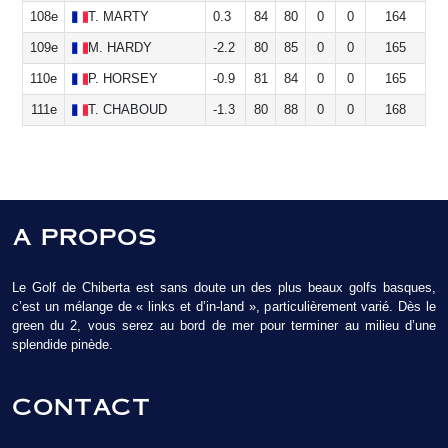
108e
T.
MARTY
0.3
84
80
0
0
164
109e
M.
HARDY
-2.2
80
85
0
0
165
110e
P.
HORSEY
-0.9
81
84
0
0
165
111e
T.
CHABOUD
-1.3
80
88
0
0
168
A PROPOS
Le Golf de Chiberta est sans doute un des plus beaux golfs basques,
c’est un mélange de « links et d’in-land », particulièrement varié. Dès le
green du 2, vous serez au bord de mer pour terminer au milieu d’une
splendide pinède.
CONTACT