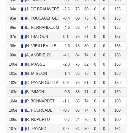
94e
J.
DE BRAUWERE
-2.6
75
80
0
0
155
95e
F.
FOUCAULT GEORGELIN
-0.4
80
75
0
0
155
96e
E.
FERNANDEZ-MANGAS
-4.6
82
74
0
0
156
97e
R.
IRALOUR
0.1
76
81
0
0
157
98e
N.
VIEILLEVILLE
-2.6
78
80
0
0
158
99e
A.
ANDRIEUX
-4.1
84
74
0
0
158
100e
N.
MASSE
-2.3
76
82
0
0
158
101e
N.
MIGEON
-1.4
85
73
0
0
158
102e
C.
PAYAN GUILLAUME
0.6
78
81
0
0
159
103e
B.
SIMON
-0.5
88
71
0
0
159
104e
P.
BONNARDET
-1.1
86
74
0
0
160
105e
E.
FOURCADE
-0.7
86
74
0
0
160
106e
R.
RUPERTO
-0.7
84
76
0
0
160
107e
G.
FAYARD
0.0
84
80
0
0
164