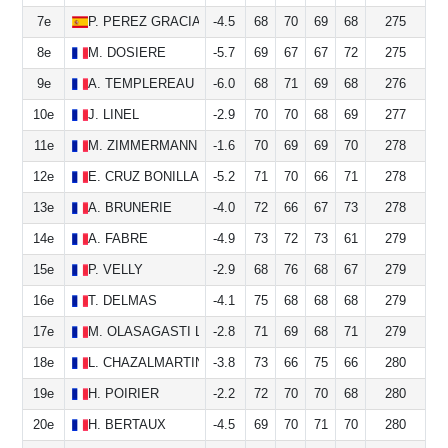
7e
P.
PEREZ GRACIA
-4.5
68
70
69
68
275
8e
M.
DOSIERE
-5.7
69
67
67
72
275
9e
A.
TEMPLEREAU
-6.0
68
71
69
68
276
10e
J.
LINEL
-2.9
70
70
68
69
277
11e
M.
ZIMMERMANN
-1.6
70
69
69
70
278
12e
E.
CRUZ BONILLA
-5.2
71
70
66
71
278
13e
A.
BRUNERIE
-4.0
72
66
67
73
278
14e
A.
FABRE
-4.9
73
72
73
61
279
15e
P.
VELLY
-2.9
68
76
68
67
279
16e
T.
DELMAS
-4.1
75
68
68
68
279
17e
M.
OLASAGASTI LUIS
-2.8
71
69
68
71
279
18e
L.
CHAZALMARTIN
-3.8
73
66
75
66
280
19e
H.
POIRIER
-2.2
72
70
70
68
280
20e
H.
BERTAUX
-4.5
69
70
71
70
280